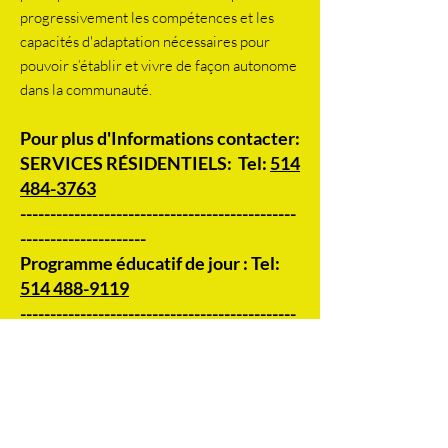
progressivement les compétences et les
capacités d'adaptation nécessaires pour
pouvoir s’établir et vivre de façon autonome
dans la communauté.
Pour plus d'Informations contacter:
SERVICES RÉSIDENTIELS: Tel:
514
484-3763
​----------------------------------------------
---------------------
Programme éducatif de jour : Tel:
514 488-9119
​----------------------------------------------
--------------
MIR Plus - Tel :
514 488-0079
----------------------------------------------
---------------