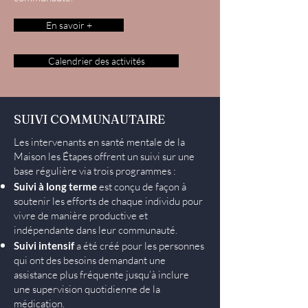
En savoir +
Calendrier des activités
SUIVI COMMUNAUTAIRE
Les intervenants en santé mentale de la
Maison les Étapes offrent un suivi sur une
base régulière via trois programmes :
Suivi à long terme
est conçu de façon à
soutenir les efforts de chaque individu pour
vivre de manière productive et
indépendante dans leur communauté.
Suivi intensif
a été créé pour les personnes
qui ont des besoins demandant une
assistance plus fréquente jusqu’à inclure
une supervision quotidienne de la
médication.