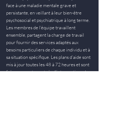
face à une maladie mentale grave et
persistante, en veillant à leur bien-être
psychosocial et psychiatrique à long terme.
Les membres de l’équipe travaillent
ensemble, partagent la charge de travail
pour fournir des services adaptés aux
besoins particuliers de chaque individu et à
sa situation spécifique. Les plans d’aide sont
mis à jour toutes les 48 à 72 heures et sont
fréquemment ponctués d'interventions de
crise.
La plupart des personnes reçoivent des
services au minimum une fois par semaine.
Cependant, lorsque la régularité de la
médication est un enjeu, les services sont
fournis sur une base quotidienne, du lundi
au vendredi. Comme les problèmes sont