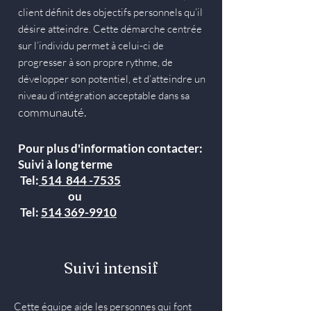
client définit des objectifs personnels qu’il
désire atteindre. Cette démarche centrée
sur l’individu permet à celui-ci de
progresser à son propre rythme, de
développer son potentiel, et d’atteindre un
niveau d’intégration acceptable dans sa
communauté.
Pour plus d'information contacter:
Suivi à long terme
Tel:
514 844 -7535
ou
Tel:
514 369-9910
Suivi intensif
Cette équipe aide les personnes qui font