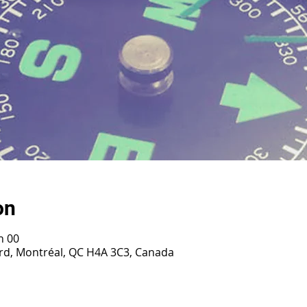
on
h 00
ard, Montréal, QC H4A 3C3, Canada