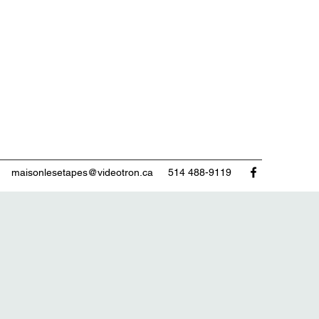
maisonlesetapes@videotron.ca
514 488-9119