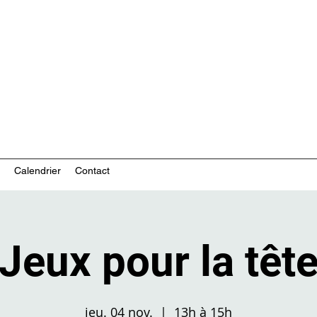
ces communautaires en santé mentale
Calendrier
Contact
Jeux pour la têt
jeu. 04 nov.
  |  
13h à 15h