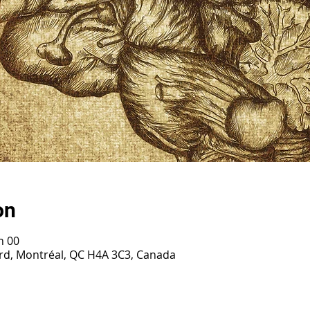
on
h 00
ard, Montréal, QC H4A 3C3, Canada