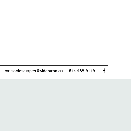
maisonlesetapes@videotron.ca
514 488-9119
e