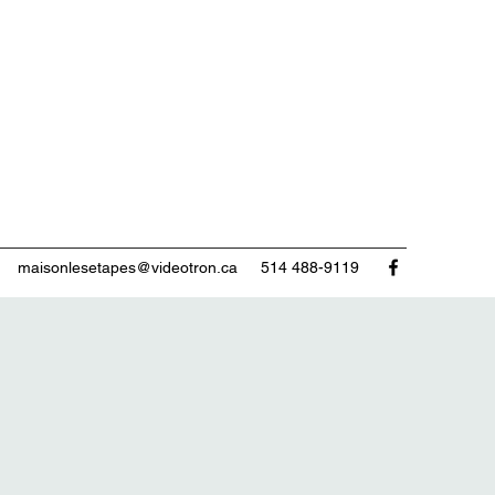
maisonlesetapes@videotron.ca
514 488-9119