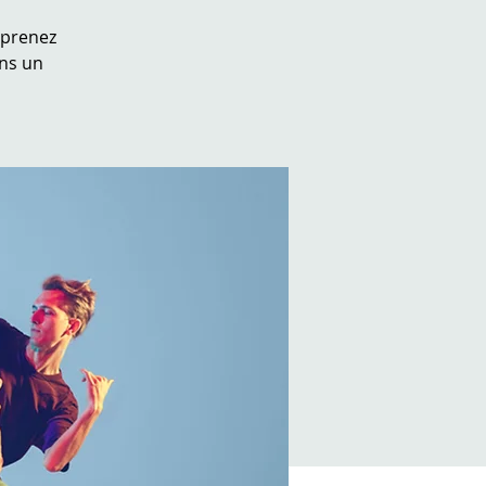
Apprenez
ns un