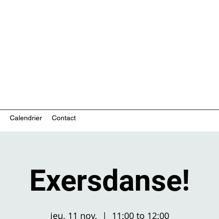
ces communautaires en santé mentale
Calendrier
Contact
Exersdanse!
jeu. 11 nov.
  |  
11:00 to 12:00