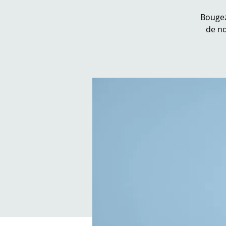
Bougez-
de n