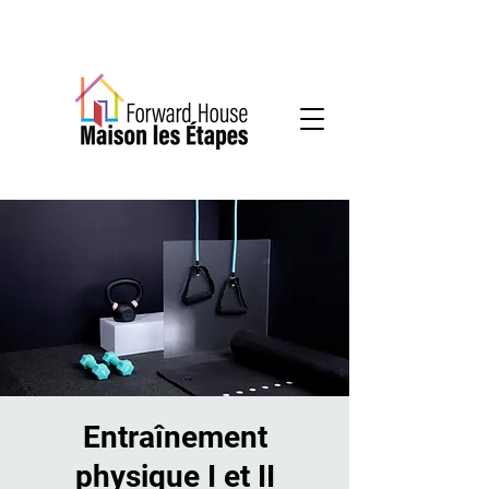
Services communautaires en santé mentale
Entraînement
physique I et II