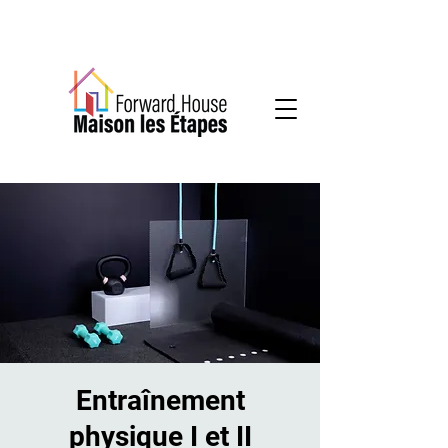
Services communautaires en santé mentale
Entraînement
physique I et II