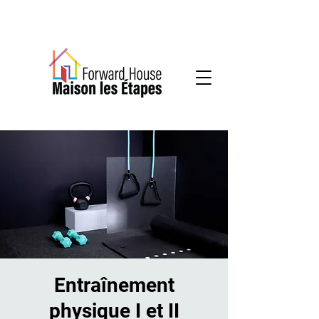
Services communautaires en santé mentale
Entraînement
physique I et II