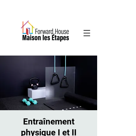
Services communautaires en santé mentale
Entraînement
physique I et II