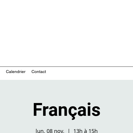
ces communautaires en santé mentale
Calendrier
Contact
Français
lun. 08 nov.
  |  
13h à 15h