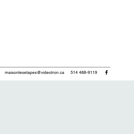
maisonlesetapes@videotron.ca
514 488-9119