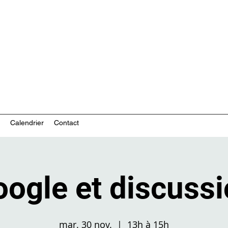
ces communautaires en santé mentale
Calendrier
Contact
ogle et discuss
mar. 30 nov.
  |  
13h à 15h