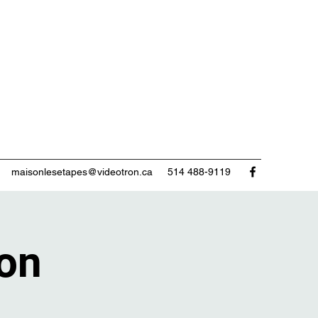
maisonlesetapes@videotron.ca
514 488-9119
ion