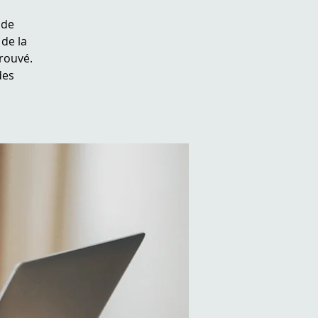
 de
de la
trouvé.
des