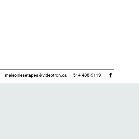
maisonlesetapes@videotron.ca
514 488-9119