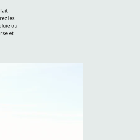
fait
ez les
pluie ou
rse et