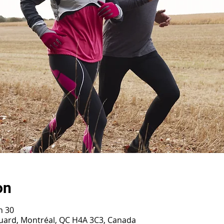
on
h 30
ouard, Montréal, QC H4A 3C3, Canada