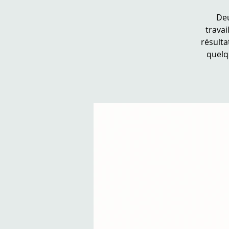
Deu
trava
résulta
quelq