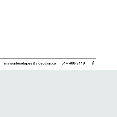
maisonlesetapes@videotron.ca
514 488-9119