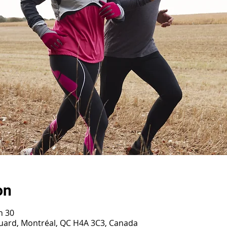
on
h 30
ouard, Montréal, QC H4A 3C3, Canada