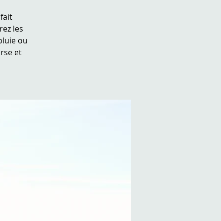
fait
ez les
pluie ou
rse et