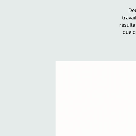
Deu
trava
résulta
quelq