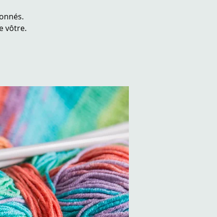
ionnés.
 vôtre.