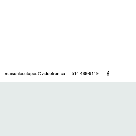
maisonlesetapes@videotron.ca
514 488-9119