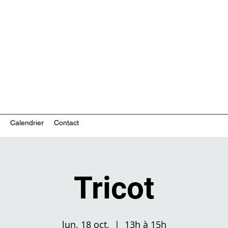
ces communautaires en santé mentale
Calendrier
Contact
Tricot
lun. 18 oct.
  |  
13h à 15h