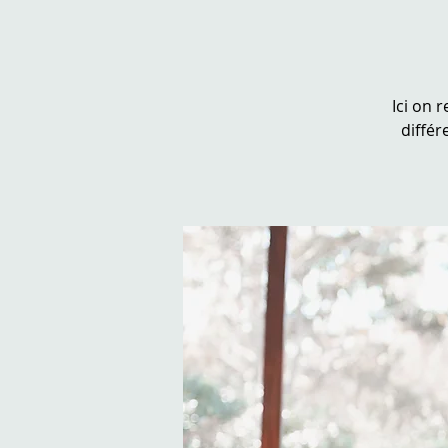
Ici on 
différ