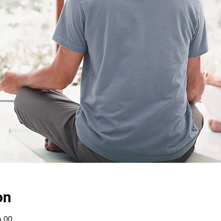
on
h 00