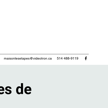
maisonlesetapes@videotron.ca
514 488-9119
es de