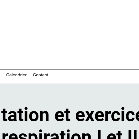
ces communautaires en santé mentale
Calendrier
Contact
tation et exercic
respiration I et II