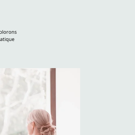
xplorons
ratique