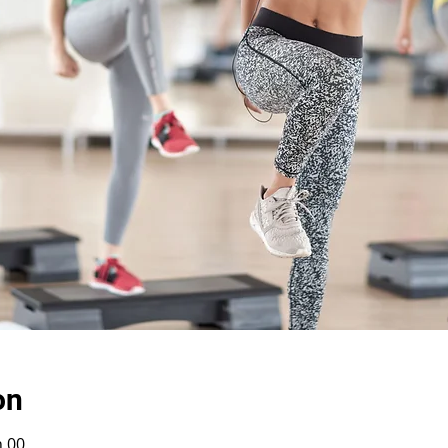
on
h 00