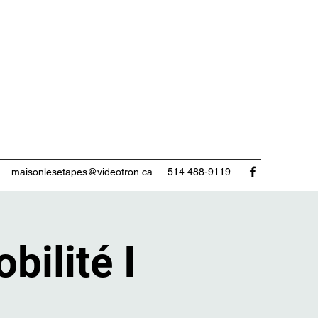
maisonlesetapes@videotron.ca
514 488-9119
bilité I