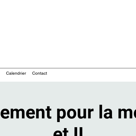
ces communautaires en santé mentale
Calendrier
Contact
ement pour la mo
et II