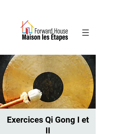
Services communautaires en santé mentale
Exercices Qi Gong I et
II