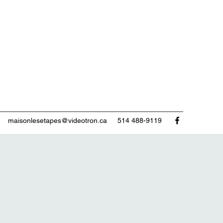
maisonlesetapes@videotron.ca
514 488-9119