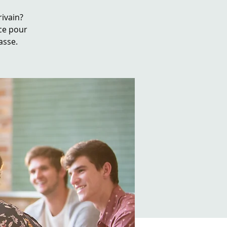
ivain?
ace pour
asse.