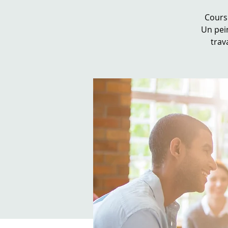
Cours
Un pein
trav