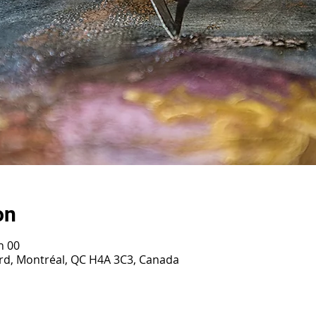
on
h 00
ard, Montréal, QC H4A 3C3, Canada