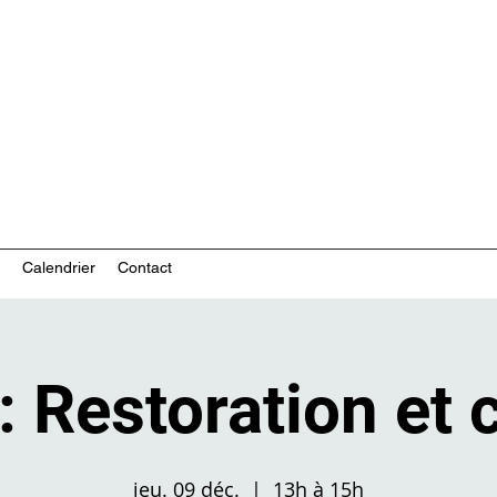
ces communautaires en santé mentale
Calendrier
Contact
 : Restoration et 
jeu. 09 déc.
  |  
13h à 15h