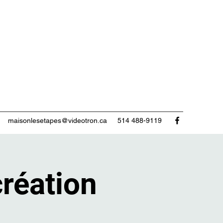
maisonlesetapes@videotron.ca
514 488-9119
création